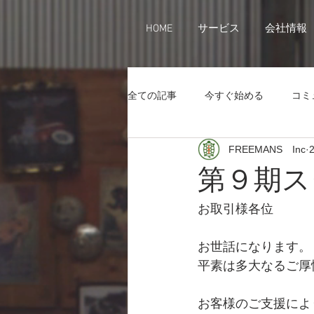
HOME
サービス
会社情報
全ての記事
今すぐ始める
コミ
FREEMANS Inc
第９期ス
お取引様各位
お世話になります。
平素は多大なるご厚
お客様のご支援によ