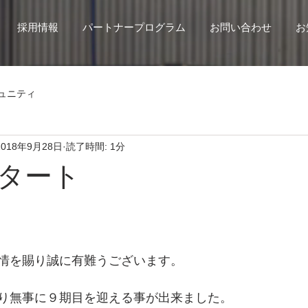
採用情報
パートナープログラム
お問い合わせ
お
ュニティ
2018年9月28日
読了時間: 1分
タート
情を賜り誠に有難うございます。
り無事に９期目を迎える事が出来ました。