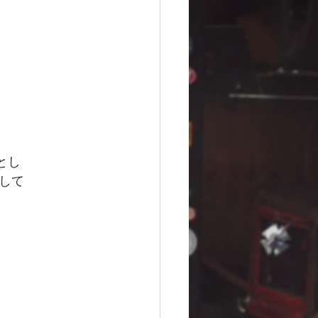
とし
して