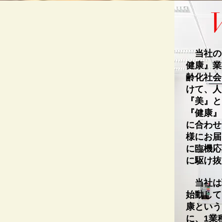
当社の
健康』業
齢化社会
けて、人
『美』と
『健康』
に合わせ
様にお届
に臨機応
に駆け抜
​ 当社
始動して
康という
に、1業