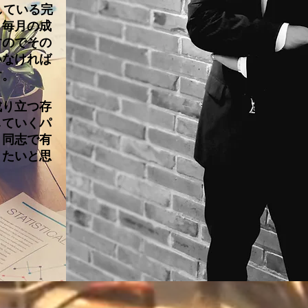
している完
。毎月の成
すのでその
いなければ
す。
り立つ存
していくパ
、同志で有
りたいと思