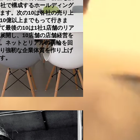
0社で構成するホールディング
ます。次の10は各社の売り上
10億以上までもって行きま
て最後の10は1社1店舗のリア
展開し、10店舗の店舗経営を
。ネットとリアルの両輪を回
り強靭な企業体質を作り上げ
す。