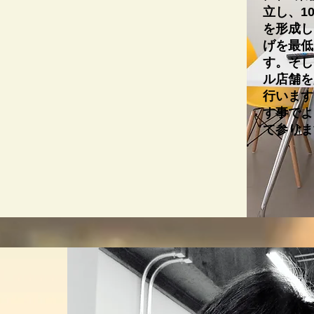
立し、1
を形成し
げを最低
す。そし
ル店舗を
行います
す事でよ
て参りま