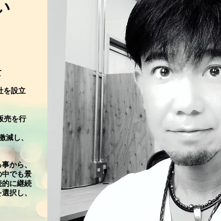
い
て
社を設立
販売を行
激減し、
る事から、
の中でも景
続的に継続
を選択し、