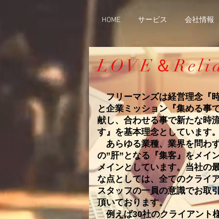
HOME
サービス
会社情報
​LOVE＆Reli
フリーマンズは経営理念『時
と企業ミッション『集める事
献し、合わせる事で新たな時
す』を基本理念としています
あらゆる業種、業界を問わず
の”肝”となる『集客』をメイ
メインとしています。当社の
な点としては、全てのクライ
スタッフの一員の意識でお取
頂いております。
例えば30社のクライアント