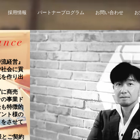
採用情報
パートナープログラム
お問い合わせ
お
ance
流経営』
で社会に貢
流を作り出
。
に商売
ンの事業ド
最も特徴的
アント様の
引をさせて
様とご契約