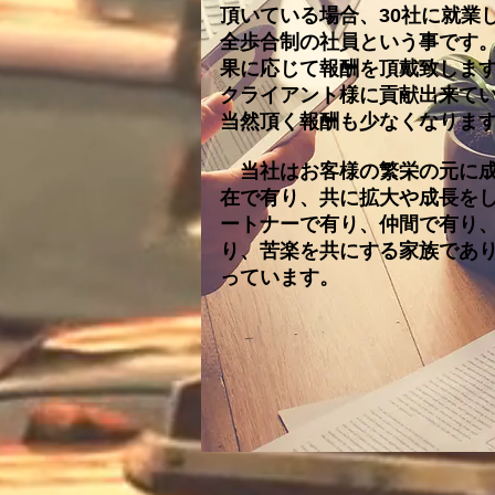
頂いている場合、30社に就業
全歩合制の社員という事です
果に応じて報酬を頂戴致しま
クライアント様に貢献出来て
当然頂く報酬も少なくなりま
当社はお客様の繁栄の元に成
在で有り、共に拡大や成長を
ートナーで有り、仲間で有り
り、苦楽を共にする家族であ
っています。