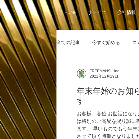
HOME
サービス
会社情報
全ての記事
今すぐ始める
コ
FREEMANS Inc
2022年12月29日
年末年始のお知
す
お客様 各位 お世話になり
は格別のご高配を賜り誠に
ます。 早いものでもう年末
させて頂く時期となりました