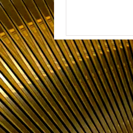
皆様のご支援のお陰でまた
喜びを 従業員一同噛みしめ
す。...