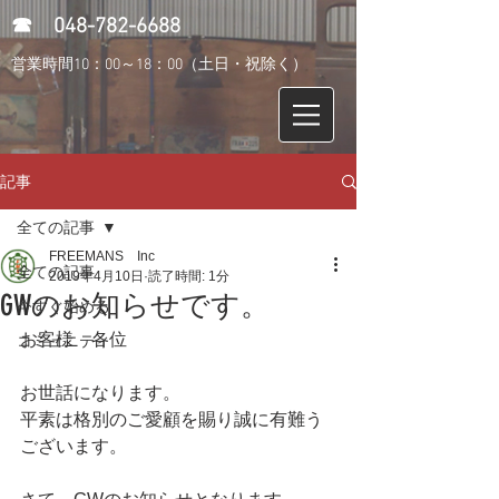
​☎
048-782-6688
営業時間10：00～18：00（土日・祝除く）
記事
全ての記事
FREEMANS Inc
全ての記事
2019年4月10日
読了時間: 1分
GWのお知らせです。
今すぐ始める
お客様　各位
コミュニティ
お世話になります。
平素は格別のご愛顧を賜り誠に有難う
ございます。