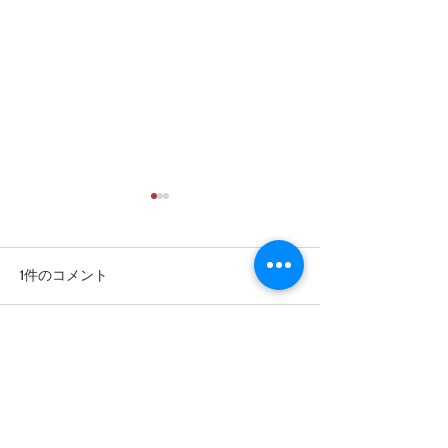
年末年始のお知
お客様 各位 お
す。 平素は格別
1件のコメント
り誠に有難うござ
いものでもう年末
させて頂く時期と
年末年始のお知らせです
コメントを追加…
た。 本当に皆様
陰でまた年末を越
最新順
従業員一同噛みし
す。...