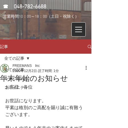
​☎
048-782-6688
営業時間10：00～18：00（土日・祝除く）
記事
全ての記事
FREEMANS Inc
全ての記事
2020年12月2日
読了時間: 1分
年末年始のお知らせ
今すぐ始める
お客様　各位
コミュニティ
お世話になります。
平素は格別のご高配を賜り誠に有難う
ございます。